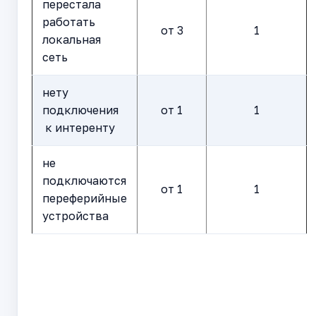
перестала
работать
от 3
1
локальная
сеть
нету
подключения
от 1
1
к интеренту
не
подключаются
от 1
1
переферийные
устройства