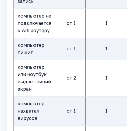
запись
компьютер не
подключается
от 1
1
к wifi роутеру
компьютер
от 1
1
пищит
компьютер
или ноутбук
от 2
1
выдаёт синий
экран
компьютер
нахватал
от 1
1
вирусов