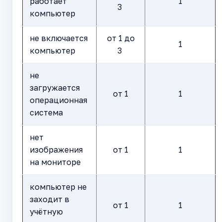
работает
1
3
компьютер
не включается
от 1 до
1
компьютер
3
не
загружается
от 1
1
операционная
система
нет
изображения
от 1
1
на мониторе
компьютер не
заходит в
от 1
1
учётную